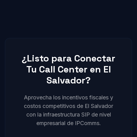
Sí, nuestro equipo puede asistirte en español
para call centers con más de 20 posiciones
para configuración, troubleshooting y soporte
simultáneas.
general. Proporcionamos documentación
técnica en español y guías de configuración
para los PBX más populares.
¿Listo para Conectar
Tu Call Center en El
Salvador?
Aprovecha los incentivos fiscales y
costos competitivos de El Salvador
con la infraestructura SIP de nivel
empresarial de IPComms.