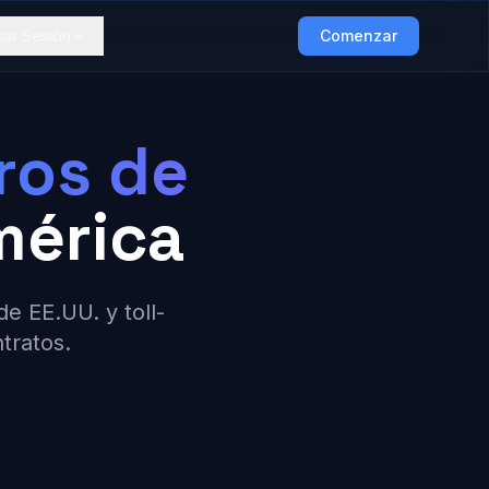
ciar Sesión
Comenzar
ros de
mérica
e EE.UU. y toll-
tratos.