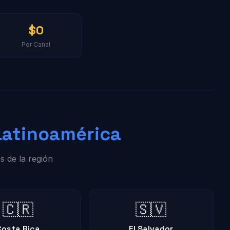
$0
Por Canal
Latinoamérica
s de la región
🇨🇷
🇸🇻
Costa Rica
El Salvador