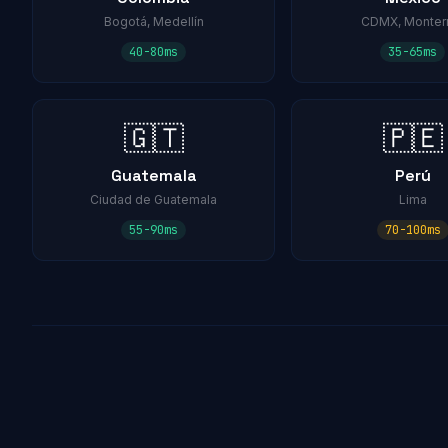
Bogotá, Medellín
CDMX, Monter
40-80ms
35-65ms
🇬🇹
🇵🇪
Guatemala
Perú
Ciudad de Guatemala
Lima
55-90ms
70-100ms