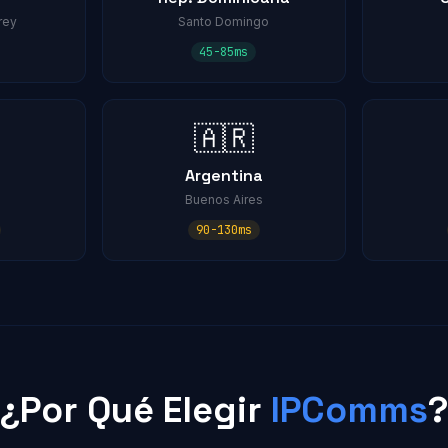
rey
Santo Domingo
45-85ms
🇦🇷
Argentina
Buenos Aires
90-130ms
¿Por Qué Elegir
IPComms