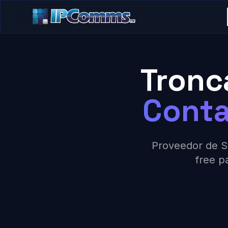
Tronc
Cont
Proveedor de SI
free p