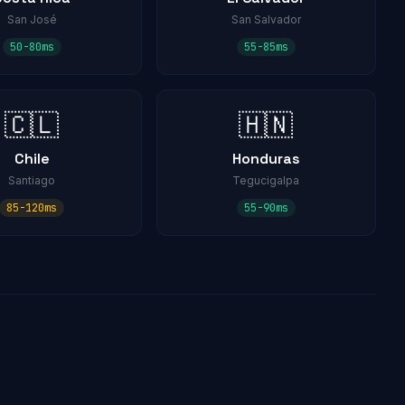
San José
San Salvador
50-80ms
55-85ms
🇨🇱
🇭🇳
Chile
Honduras
Santiago
Tegucigalpa
85-120ms
55-90ms
?