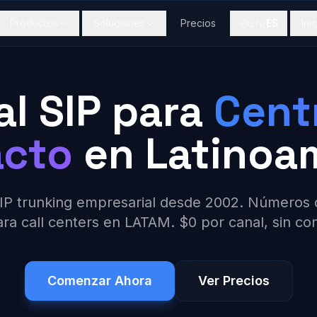
Productos
Soluciones
Precios
EN
|
ES
Ini
al SIP para
Cent
acto
en Latinoa
P trunking empresarial desde 2002. Números d
ara call centers en LATAM. $0 por canal, sin con
Comenzar Ahora
Ver Precios