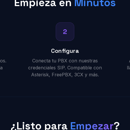
Empieza en
Minutos
2
Configura
os.
Conecta tu PBX con nuestras
ra
credenciales SIP. Compatible con
l
Asterisk, FreePBX, 3CX y más.
¿Listo para
Empezar
?