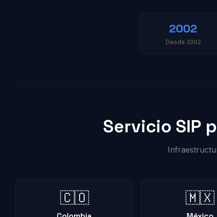
2002
Desde 2002
Servicio SIP 
Infraestructu
🇨🇴
🇲🇽
Colombia
México